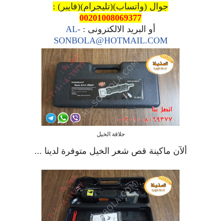
جوال (واتساب)(تليجرام)(فايبر) :
00201008069377
أو البريد الالكترونى :
AL-
SONBOLA@HOTMAIL.COM
حلاقة الخيل
ألآن ماكينة قص شعر الخيل متوفرة لدينا ...