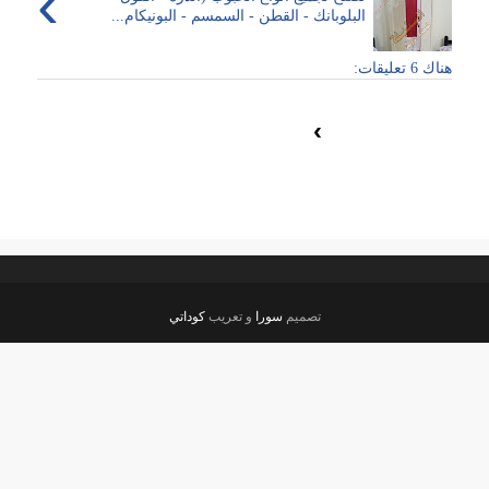
›
البلوبانك - القطن - السمسم - البونيكام...
هناك 6 تعليقات:
›
تصميم
سورا
و تعريب
كوداتي