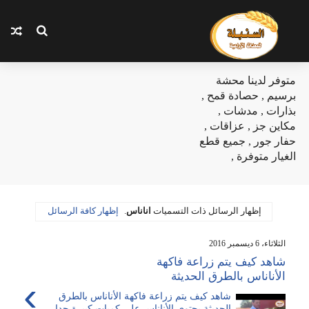
متوفر لدينا محشة
برسيم , حصادة قمح ,
بذارات , مدشات ,
مكاين جز , عزاقات ,
حفار جور , جميع قطع
الغيار متوفرة ,
‏إظهار الرسائل ذات التسميات
اناناس
.
إظهار كافة الرسائل
الثلاثاء، 6 ديسمبر 2016
شاهد كيف يتم زراعة فاكهة
الأناناس بالطرق الحديثة
›
شاهد كيف يتم زراعة فاكهة الأناناس بالطرق
الحديثة يحتوي الأناناس على كميات كبيرة جدا