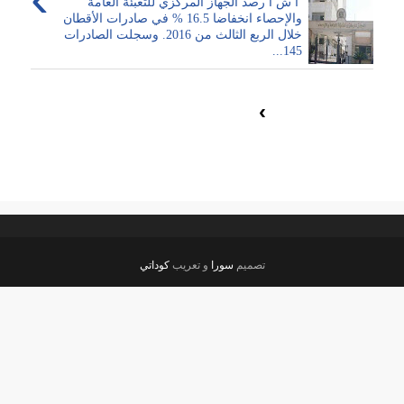
أ ش أ رصد الجهاز المركزي للتعبئة العامة
والإحصاء انخفاضا 16.5 % في صادرات الأقطان
خلال الربع الثالث من 2016. وسجلت الصادرات
145...
›
تصميم
سورا
و تعريب
كوداتي