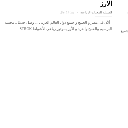
الارز
السنبلة للمعدات الزراعية
منذ 14 عامًا
ألآن فى مصر و الخليج و جميع دول العالم العربى .... وصل حديثا .. محشة
البرسيم والقمح والذرة و الأرز بموتور رباعى الأشواط STROK...
جميع