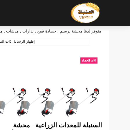
متوفر لدينا محشة برسيم , حصادة قمح , بذارات , مدشات , مكا
‏إظهار الرسائل ذات ال
آلات الحصاد
السنبلة للمعدات الزراعية - محشة