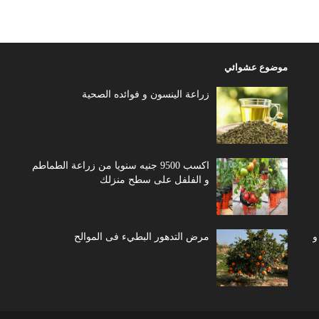
موضوع عشوائي
زراعة الينسون و فوائده الصحية
أكتوبر 18, 2016
اكسب 9500 جنيه سنويا من زراعة الطماطم
و الفلفل على سطح منزلك
أكتوبر 08, 2016
و
مرض التدهور البطيء فى الموالح
أكتوبر 07, 2016