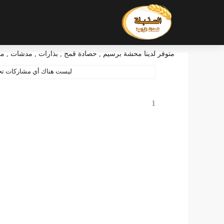
متوفر لدينا محشة برسيم , حصادة قمح , بذارات , مدشات , مكا
‏ليست هناك أي مشاركات ت
1